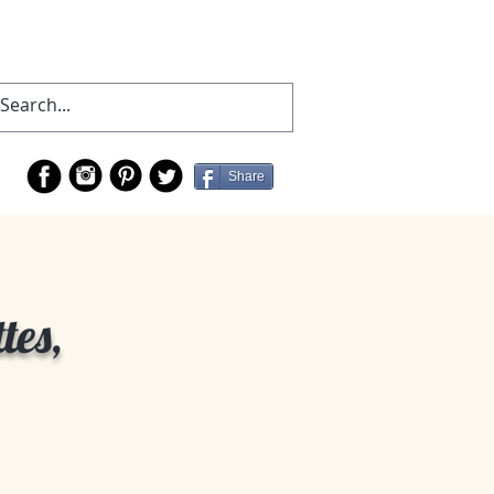
Share
tes,