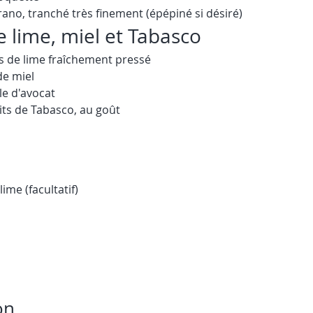
ano, tranché très finement (épépiné si désiré)
e lime, miel et Tabasco
us de lime fraîchement pressé
de miel
le d'avocat
its de Tabasco, au goût
ime (facultatif)
on