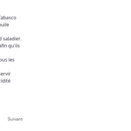
 Tabasco 
uile 
 saladier. 
in qu'ils 
ous les 
ervir 
idité 
Suivant