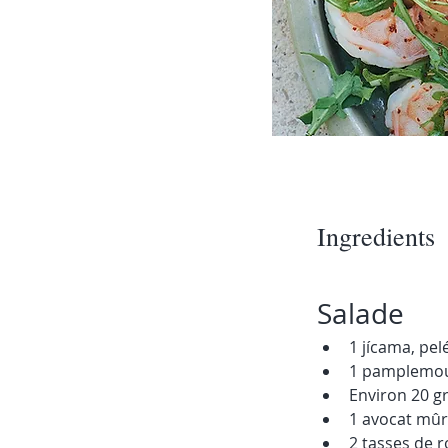
Ingredients
Salade
1 jícama, pel
1 pamplemou
Environ 20 g
1 avocat mûr
2 tasses de 