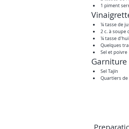
1 piment serr
Vinaigrett
¼ tasse de j
2 c. à soupe 
¼ tasse d'hui
Quelques tra
Sel et poivre
Garniture
Sel Tajín
Quartiers de l
Preparati