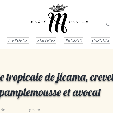
À PROPOS
SERVICES
PROJETS
CARNETS
 tropicale de jícama, crevet
pamplemousse et avocat
 de
portions