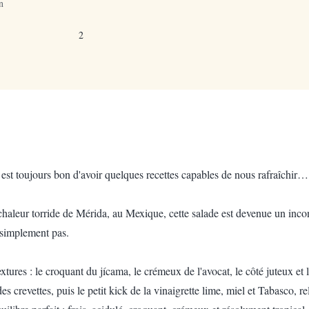
n
2
 est toujours bon d'avoir quelques recettes capables de nous rafraîchir… d
 chaleur torride de Mérida, au Mexique, cette salade est devenue un in
 simplement pas.
textures : le croquant du jícama, le crémeux de l'avocat, le côté juteux e
 crevettes, puis le petit kick de la vinaigrette lime, miel et Tabasco, r