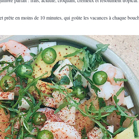
quilibre parfait : frais, acidulé, croquant, crémeux et résolument tropical.
 et prête en moins de 10 minutes, qui goûte les vacances à chaque bouc