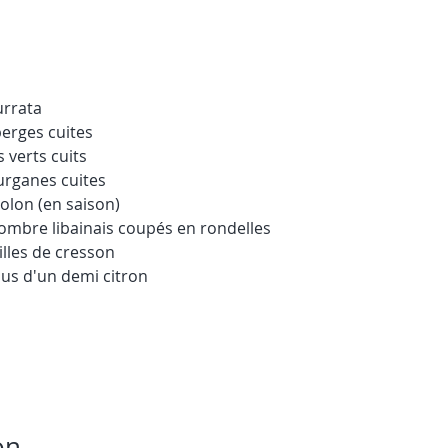
urrata
erges cuites
s verts cuits
urganes cuites
iolon (en saison)
combre libainais coupés en rondelles
illes de cresson
 jus d'un demi citron
on