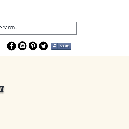
Share
a