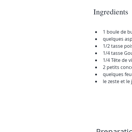
Ingredients
1 boule de b
quelques asp
1/2 tasse poi
1/4 tasse Go
1/4 Tête de v
2 petits con
quelques feu
le zeste et le
Preparati