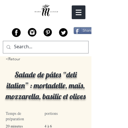
Share
<Retour
Salade de pâtes “deli
italien” : mortadelle, maïs,
mozzarella, basilic et olives
Temps de
portions
préparation
20 minutes
4 à 6