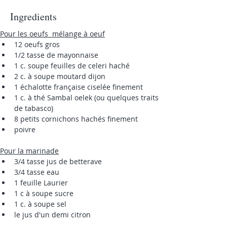
Ingredients
Pour les oeufs  mélange à oeuf
12 oeufs gros
1/2 tasse de mayonnaise
1 c. soupe feuilles de celeri haché
2 c. à soupe moutard dijon
1 échalotte française ciselée finement
1 c. à thé Sambal oelek (ou quelques traits 
de tabasco)
8 petits cornichons hachés finement
poivre
Pour la marinade
3/4 tasse jus de betterave
3/4 tasse eau
1 feuille Laurier
1 c à soupe sucre
1 c. à soupe sel
le jus d'un demi citron