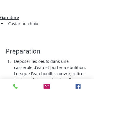
Garniture
Caviar au choix
Preparation
Déposer les oeufs 
dans une 
casserole d'eau et porter à ébulition. 
Lorsque l'eau bouille, couvrir, retirer 
du feu et laisser cuire dans l'eau 
chaude 12 minutes. Tourner ceux-ci 
à mi cuisson pour que le jaune soit 
bien centré
Égouter l'eau et laisser refroidir les 
oeufs dans un bain d'eau froide.
Porter les ingrédient de la marinade 
à ébullition jusqu'a ce que le sucre 
et le sel soient dissous et faire 