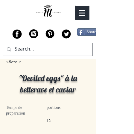
Share
<Retour
"Deviled eggs" à la
betterave et caviar
Temps de
portions
préparation
12