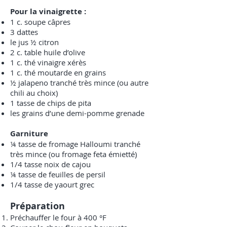
Pour la vinaigrette :
1 c. soupe câpres
3 dattes
le jus ½ citron
2 c. table huile d’olive
1 c. thé vinaigre xérès
1 c. thé moutarde en grains
½ jalapeno tranché très mince (ou autre
chili au choix)
1 tasse de chips de pita
les grains d’une demi-pomme grenade
Garniture
¼ tasse de fromage Halloumi tranché
très mince (ou fromage feta émietté)
1/4 tasse noix de cajou
¼ tasse de feuilles de persil
1/4 tasse de yaourt grec
Préparation
Préchauffer le four à 400 °F