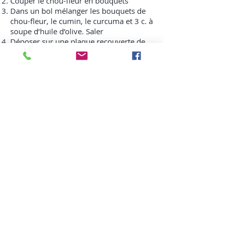
Couper le chou-fleur en bouquets
Dans un bol mélanger les bouquets de
chou-fleur, le cumin, le curcuma et 3 c. à
soupe d’huile d’olive. Saler
Déposer sur une plaque recouverte de
papier parchemin et enfourner pour 40
minutes.
Dans le même bol ajouter les pois-
chiches et saler légèrement en enrobant
du restant d’huile épicé.
Après 30 minutes de cuisson , ajouter
les pois chiches autour des bouquets
chou-fleu sur la plaque.
Pour la vinaigrette : Couper les dattes en
petits cubes.Mélanger les câpres, le jus
de citron, l’huile d’olive , la moutarde, le
vinaigre de xérès, les grains de pommes
grenades.
Sortir les choux-fleurs du four lorsqu’ils
sont bien dorés et laisser tiédir.
Mélanger les choux-fleurs épicés et les
pois chiches avec la vinaigrette. Ajouter
les chips de pita, le persil et les