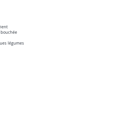
vient
e bouchée
lques légumes