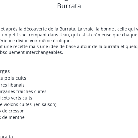
Burrata
t et après la découverte de la Burrata. La vraie, la bonne , celle qui 
un petit sac trempant dans l'eau, qui est si crémeuse que chaqu
érience divine voir même érotique.
ant une recette mais une idée de base autour de la burrata et que
 absoluement interchangeables.
rges
ts pois cuits
res libanais
rganes fraîches cuites
cots verts cuits
e violons cuites (en saison)
s de cresson
es de menthe
uratta