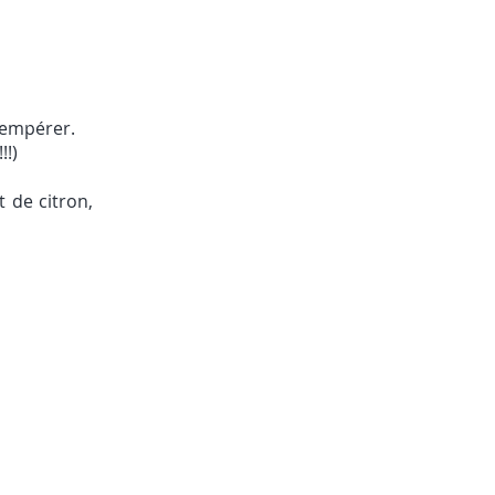
tempérer.
!!)
t de citron,