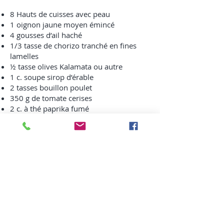
8 Hauts de cuisses avec peau
1 oignon jaune moyen émincé
4 gousses d’ail haché
1/3 tasse de chorizo tranché en fines
lamelles
½ tasse olives Kalamata ou autre
1 c. soupe sirop d’érable
2 tasses bouillon poulet
350 g de tomate cerises
2 c. à thé paprika fumé
1 c. à soupe vinaigre de xérès
Une branche de Thym frais
500g pommes de terre grelot
PRÉPARATION
Placer la grille au centre du four .
Préchauffer le four à 190 C (375 F)
Dans une braisière ou grande poêle
allant au four, dorer le poulet côté peau
en premier dans un peu d'huile d'olive (2