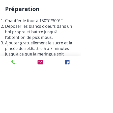
Préparation
Chauffer le four à 150°C/300°F
Déposer les blancs d’oeufs dans un
bol propre et battre jusqu’à
l’obtention de pics mous.
Ajouter gratuellement le sucre et la
pincée de sel.
Battre 5 à 7 minutes
jusqu’à ce que la meringue soit
onctueuse et que les grains de sucre
se soient dissous.
Sur une plaque de cuisson
recouverte de papier parchemin ,
disposer la meringue uniformément
en 2 cercles de 20 cm de diamètre et
cuire 1 heure .
Fermer le feu et laisser la meringue
reposer dans le four fermé pendant
30 minutes à une heure.