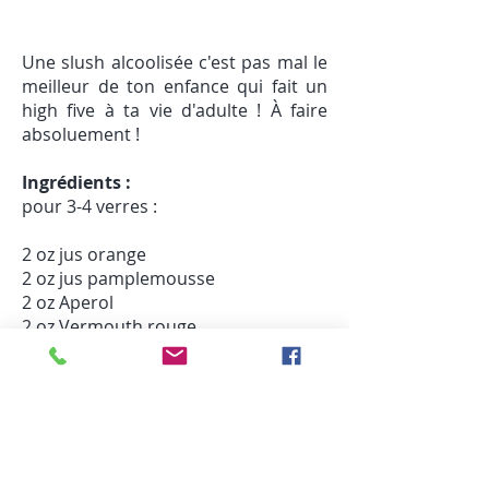
Une slush alcoolisée c'est pas mal le
meilleur de ton enfance qui fait un
high five à ta vie d'adulte ! À faire
absoluement !
Ingrédients :
pour 3-4 verres :
2 oz jus orange
2 oz jus pamplemousse
2 oz Aperol
2 oz Vermouth rouge
4 oz Gin
3 tasses de glaçons
Préparation :
Combiner, le jus de pamplemousse,