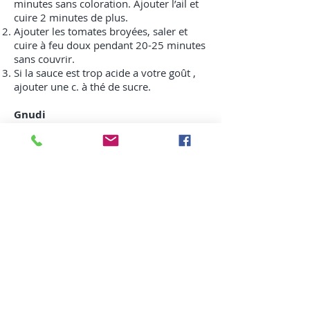
minutes sans coloration. Ajouter l’ail et
cuire 2 minutes de plus.
Ajouter les tomates broyées, saler et
cuire à feu doux pendant 20-25 minutes
sans couvrir.
Si la sauce est trop acide a votre goût ,
ajouter une c. à thé de sucre.
Gnudi
Dans un bol, combiner doucement la
ricotta, la farine tout usage, le
parmesan, la muscade, l’œuf, le sel et les
herbes fraîches sans trop travailler la
pâte.
Former des petites boules un peu plus
petites qu’une balle de gold et enfariner
avec la semolina.
Déposer au frigo sans couvrir.
Lorsque la sauce est prête porter une
casserole d’eau à ébullition et bien saler
l’eau
Déposer les gnudi doucement dans l’eau
sans trop les bouger.