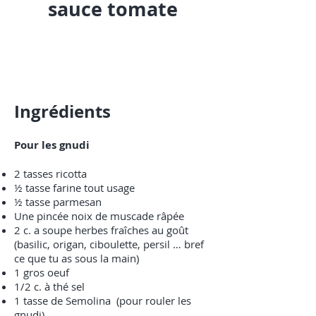
sauce tomate
Ingré
dients
Pour les gnudi
2 tasses ricotta
½ tasse farine tout usage
½ tasse parmesan
Une pincée noix de muscade râpée
2 c. a soupe herbes fraîches au goût
(basilic, origan, ciboulette, persil … bref
ce que tu as sous la main)
1 gros oeuf
1/2 c. à thé sel
1 tasse de Semolina (pour rouler les
gnudi)